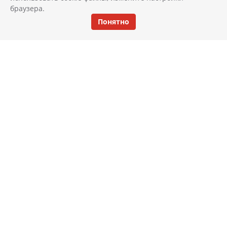
браузера.
Понятно
КАТАЛОГ
ИНТЕРЬЕР
АКЦИИ И СКИДКИ
НОВОСТИ
ДОСТАВКА И ОПЛАТА