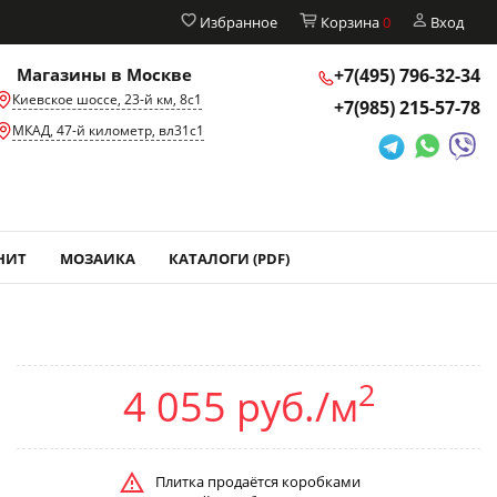
Избранное
Корзина
0
Вход
Магазины в Москве
+7(495)
796-32-34
Киевское шоссе, 23-й км, 8с1
+7(985)
215-57-78
МКАД, 47-й километр, вл31с1
НИТ
МОЗАИКА
КАТАЛОГИ (PDF)
2
4 055 руб./м
Плитка продаётся коробками