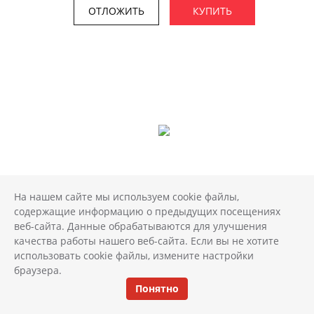
ОТЛОЖИТЬ
КУПИТЬ
На нашем сайте мы используем cookie файлы,
содержащие информацию о предыдущих посещениях
веб-сайта. Данные обрабатываются для улучшения
Керамогранит Форум Вэйв Айрон 60x120
качества работы нашего веб-сайта. Если вы не хотите
2
3 750 руб./м
использовать cookie файлы, измените настройки
браузера.
Размер: 60*120 см Арт.: 610010004163
Понятно