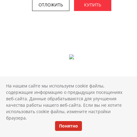
ОТЛОЖИТЬ
КУПИТЬ
На нашем сайте мы используем cookie файлы,
содержащие информацию о предыдущих посещениях
веб-сайта. Данные обрабатываются для улучшения
Керамогранит Форум Вэйв Дезерт 60x120
качества работы нашего веб-сайта. Если вы не хотите
2
3 375 руб./м
использовать cookie файлы, измените настройки
браузера.
Размер: 60*120 см Арт.: 610010004164
Понятно