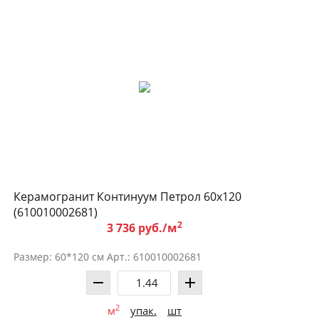
Керамогранит Континуум Петрол 60x120
(610010002681)
2
3 736 руб./м
Размер: 60*120 см Арт.: 610010002681
2
м
упак.
шт