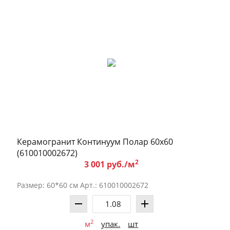
Керамогранит Континуум Полар 60x60
(610010002672)
2
3 001 руб./м
Размер: 60*60 см Арт.: 610010002672
2
м
упак.
шт