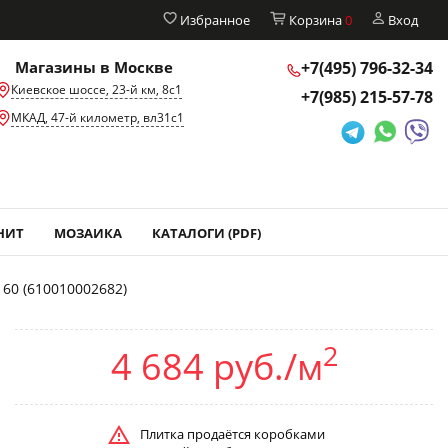
Избранное
Корзина
0
Вход
Магазины в Москве
+7(495)
796-32-34
Киевское шоссе, 23-й км, 8с1
+7(985)
215-57-78
МКАД, 47-й километр, вл31с1
НИТ
МОЗАИКА
КАТАЛОГИ (PDF)
60 (610010002682)
2
4 684 руб./м
Плитка продаётся коробками