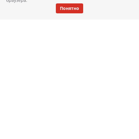
браузера.
Понятно
КАТАЛОГ
ИНТЕРЬЕР
АКЦИИ И СКИДКИ
НОВОСТИ
ДОСТАВКА И ОПЛАТА
РАСКЛАДКА ПЛИТКИ